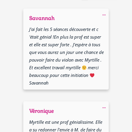
d’or
d’or
Ouvrir/Fer
...
cette
Savannah
boîte
méta.
J'ai fait les 5 séances découverte et c
'était génial !En plus la prof est super
et elle est super forte . J'espère à tous
que vous aurez un jour une chance de
pouvoir faire du violon avec Myrtille .
Et excellent travail myrtille
merci
beaucoup pour cette initiation
Savannah
Ouvrir/Fer
...
cette
Véronique
boîte
méta.
Myrtille est une prof génialissime. Elle
a su redonner l'envie à M. de faire du