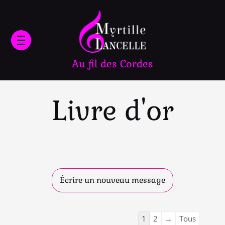
ateur
Au fil des Cordes
Livre d'or
Navigation
Navigation
dans
dans
la
la
liste
liste
du
du
1
2
→
Tous
livre
livre